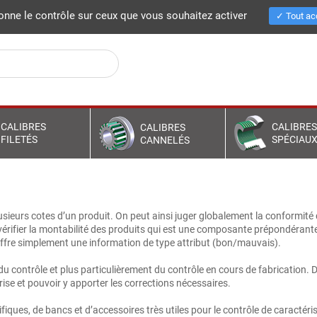
MG France
Actualités
Recrutement
Documentations
donne le contrôle sur ceux que vous souhaitez activer
Tout ac
CALIBRES
CALIBRE
CALIBRES
FILETÉS
SPÉCIAU
CANNELÉS
usieurs cotes d’un produit. On peut ainsi juger globalement la conformité 
érifier la montabilité des produits qui est une composante prépondérante po
e offre simplement une information de type attribut (bon/mauvais).
contrôle et plus particulièrement du contrôle en cours de fabrication. Dan
prise et pouvoir y apporter les corrections nécessaires.
iques, de bancs et d’accessoires très utiles pour le contrôle de caractéri