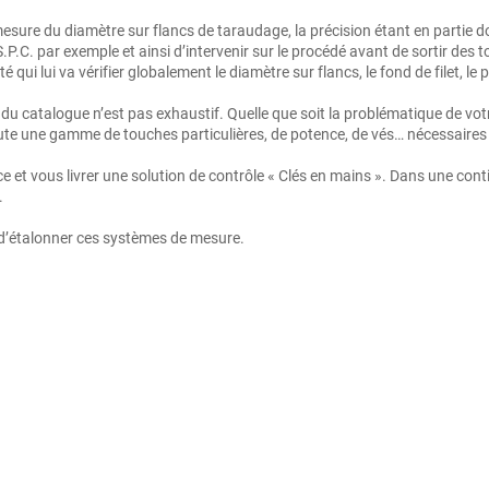
ure du diamètre sur flancs de taraudage, la précision étant en partie donn
 S.P.C. par exemple et ainsi d’intervenir sur le procédé avant de sortir des 
té qui lui va vérifier globalement le diamètre sur flancs, le fond de filet, l
ie du catalogue n’est pas exhaustif. Quelle que soit la problématique de v
e une gamme de touches particulières, de potence, de vés… nécessaires à 
èce et vous livrer une solution de contrôle « Clés en mains ». Dans une c
.
 d’étalonner ces systèmes de mesure.