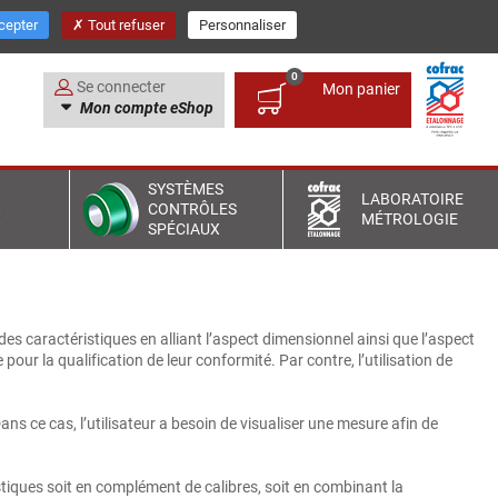
Contactez-nous
04 50 96 37 74
cepter
Tout refuser
Personnaliser
0
Se connecter
Mon panier
Mon compte eShop
SYSTÈMES
S
LABORATOIRE
CONTRÔLES
X
MÉTROLOGIE
SPÉCIAUX
des caractéristiques en alliant l’aspect dimensionnel ainsi que l’aspect
ur la qualification de leur conformité. Par contre, l’utilisation de
s ce cas, l’utilisateur a besoin de visualiser une mesure afin de
stiques soit en complément de calibres, soit en combinant la