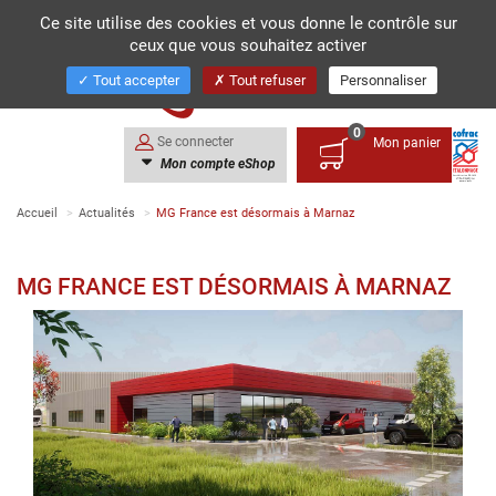
Ce site utilise des cookies et vous donne le contrôle sur
ceux que vous souhaitez activer
Toggl
navig
Tout accepter
Tout refuser
Personnaliser
0
Se connecter
Mon panier
Mon compte eShop
Accueil
Actualités
MG France est désormais à Marnaz
MG FRANCE EST DÉSORMAIS À MARNAZ