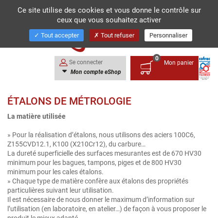
Ce site utilise des cookies et vous donne le contrôle sur
ceux que vous souhaitez activer
Toggl
navig
Tout accepter
Tout refuser
Personnaliser
0
Se connecter
Mon panier
Mon compte eShop
ÉTALONS DE MÉTROLOGIE
La matière utilisée
» Pour la réalisation d’étalons, nous utilisons des aciers 100C6,
Z155CVD12.1, K100 (X210Cr12), du carbure…
La dureté superficielle des surfaces mesurantes est de 670 HV30
minimum pour les bagues, tampons, piges et de 800 HV30
minimum pour les cales étalons.
» Chaque type de matière confère aux étalons des propriétés
particulières suivant leur utilisation.
Il est nécessaire de nous donner le maximum d’information sur
l’utilisation (en laboratoire, en atelier…) de façon à vous proposer le
produit le mieux adapté.